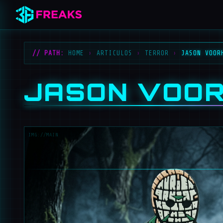
// PATH:
HOME
›
ARTICULOS
›
TERROR
›
JASON VOOR
JASON VOOR
IMG://MAIN