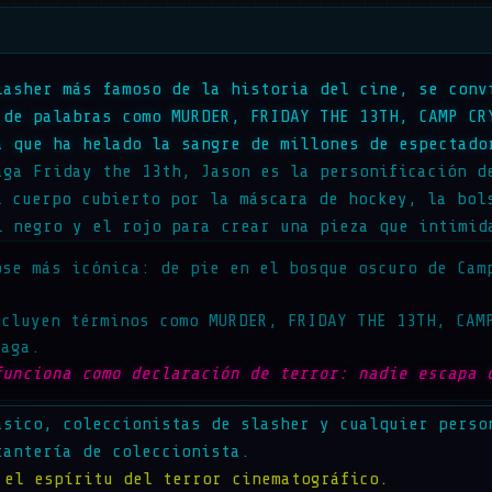
lasher más famoso de la historia del cine, se conv
 de palabras como MURDER, FRIDAY THE 13TH, CAMP CR
a que ha helado la sangre de millones de espectado
aga Friday the 13th, Jason es la personificación d
l cuerpo cubierto por la máscara de hockey, la bol
l negro y el rojo para crear una pieza que intimid
ose más icónica: de pie en el bosque oscuro de Cam
ncluyen términos como MURDER, FRIDAY THE 13TH, CAM
saga.
funciona como declaración de terror: nadie escapa 
ásico, coleccionistas de slasher y cualquier perso
tantería de coleccionista.
 el espíritu del terror cinematográfico.