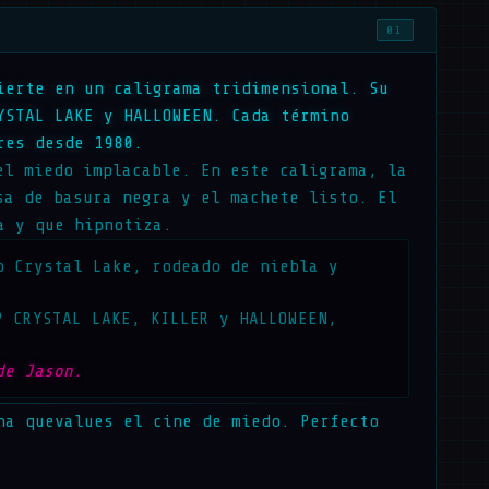
01
ierte en un caligrama tridimensional. Su
YSTAL LAKE y HALLOWEEN. Cada término
res desde 1980.
el miedo implacable. En este caligrama, la
sa de basura negra y el machete listo. El
a y que hipnotiza.
p Crystal Lake, rodeado de niebla y
P CRYSTAL LAKE, KILLER y HALLOWEEN,
de Jason.
na quevalues el cine de miedo. Perfecto