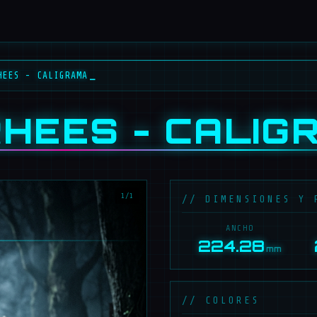
HEES - CALIGRAMA
_
HEES - CALIG
1/1
// DIMENSIONES Y 
ANCHO
224.28
mm
// COLORES