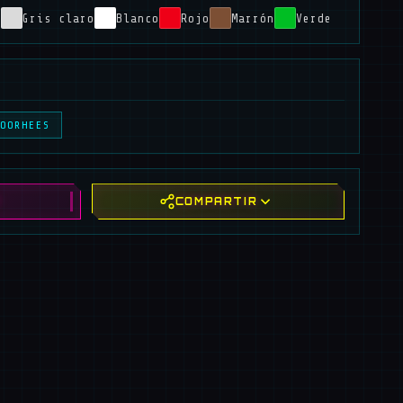
a
Gris claro
Blanco
Rojo
Marrón
Verde
OORHEES
!
COMPARTIR