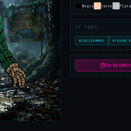
Negro
Carne
Plat
// TAGS
#CALIGRAMAS
#JASON V
LO QUIERO
INDEX://01