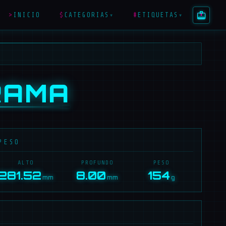
>
INICIO
$
CATEGORIAS
#
ETIQUETAS
▾
▾
RAMA
PESO
ALTO
PROFUNDO
PESO
281.52
8.00
154
mm
mm
g