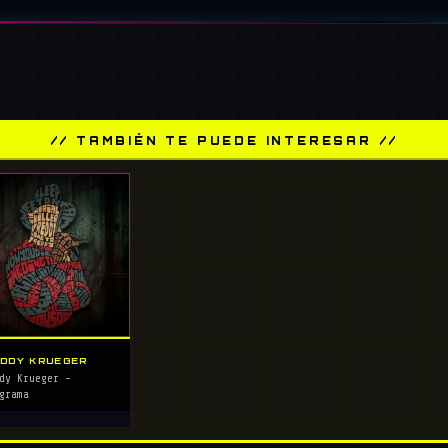
// TAMBIÉN TE PUEDE INTERESAR //
DDY KRUEGER
dy Krueger -
grama