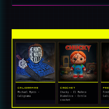
CALIGRAMAS
CROCHET
FRE
Michael Myers -
Chucky - El Muñeco
Fred
Caligrama
Diabolico - Estilo
Cali
crochet