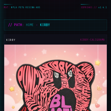
MAT:
#PLA·PETG·RESINA·ABS
3DFREAKS://
v2.4.1
// PATH:
HOME
›
KIRBY
_
KIRBY-CALIGRAMA
KIRBY