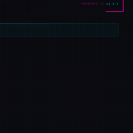
3DFREAKS://
v2.4.1