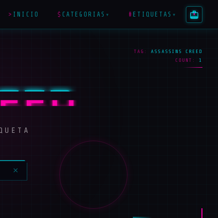
>
INICIO
$
CATEGORIAS
#
ETIQUETAS
▾
▾
TAG:
ASSASSINS CREED
COUNT:
1
REED
QUETA