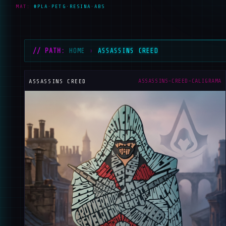
MAT:
#PLA·PETG·RESINA·ABS
// PATH:
HOME
›
ASSASSINS CREED
ASSASSINS-CREED-CALIGRAMA
ASSASSINS CREED