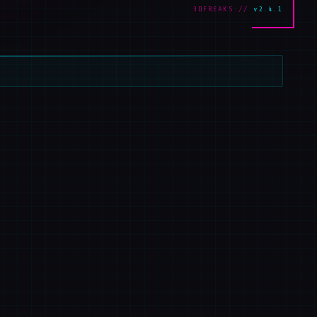
3DFREAKS://
v2.4.1