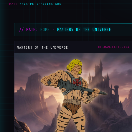
MAT:
#PLA·PETG·RESINA·ABS
// PATH:
HOME
›
MASTERS OF THE UNIVERSE
HE-MAN-CALIGRAMA
MASTERS OF THE UNIVERSE