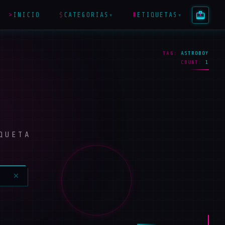
>
INICIO
$
CATEGORIAS
#
ETIQUETAS
▾
▾
TAG:
ASTROBOY
COUNT:
1
QUETA