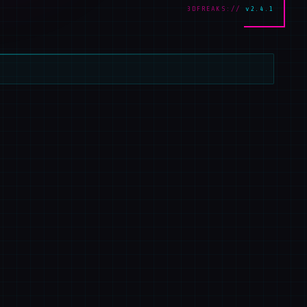
3DFREAKS://
v2.4.1