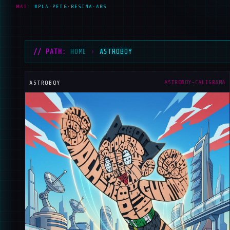
MAT:
#PLA·PETG·RESINA·ABS
// PATH:
HOME
›
ASTROBOY
_
ASTROBOY-CALIGRAMA
ASTROBOY