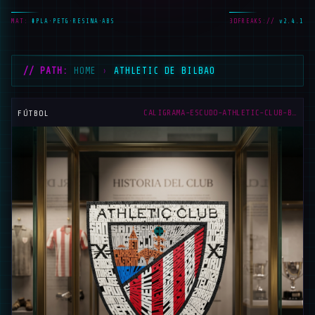
MAT:
#PLA·PETG·RESINA·ABS
3DFREAKS://
v2.4.1
// PATH:
HOME
›
ATHLETIC DE BILBAO
_
CALIGRAMA-ESCUDO-ATHLETIC-CLUB-BILBAO
FÚTBOL