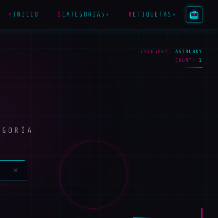
>
INICIO
$
CATEGORIAS
#
ETIQUETAS
▾
▾
CATEGORY:
ASTROBOY
COUNT:
1
EGORÍA