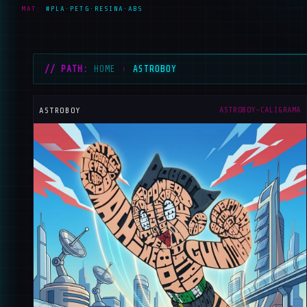
MAT:
#PLA·PETG·RESINA·ABS
// PATH:
HOME
›
ASTROBOY
_
ASTROBOY-CALIGRAMA
ASTROBOY