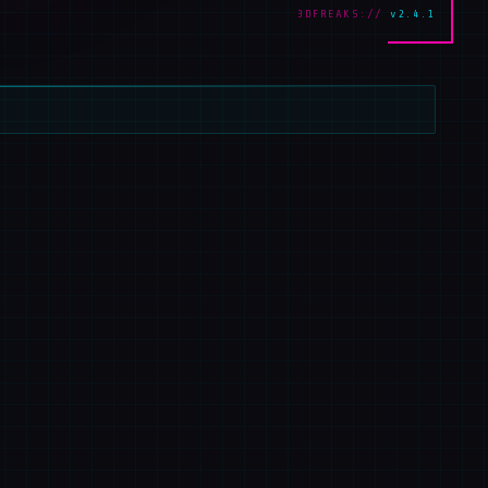
3DFREAKS://
v2.4.1