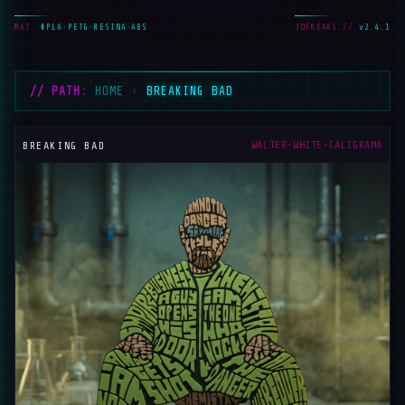
MAT:
#PLA·PETG·RESINA·ABS
3DFREAKS://
v2.4.1
// PATH:
HOME
›
BREAKING BAD
_
WALTER-WHITE-CALIGRAMA
BREAKING BAD