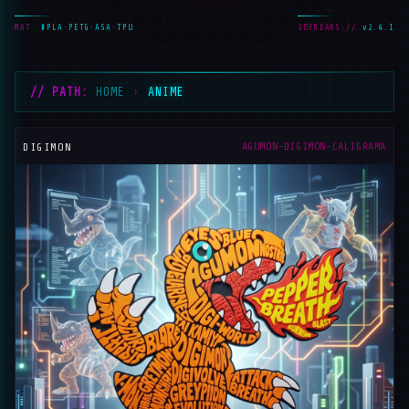
MAT:
#PLA·PETG·ASA·TPU
3DFREAKS://
v2.4.1
// PATH:
HOME
›
ANIME
AGUMON-DIGIMON-CALIGRAMA
DIGIMON