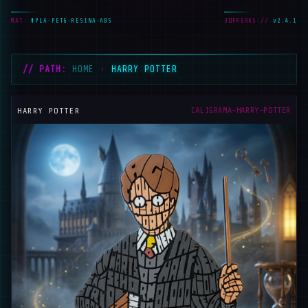
MAT:
#PLA·PETG·RESINA·ABS
3DFREAKS://
v2.4.1
// PATH:
HOME
›
HARRY POTTER
_
CALIGRAMA-HARRY-POTTER
HARRY POTTER