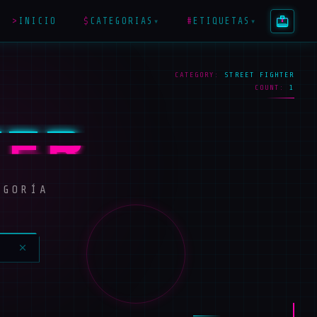
>
INICIO
$
CATEGORIAS
#
ETIQUETAS
▾
▾
CATEGORY:
STREET FIGHTER
COUNT:
1
TER
EGORÍA