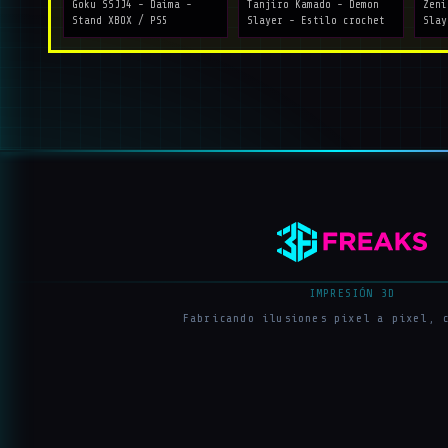
Goku SSJJ4 - Daima -
Tanjiro Kamado - Demon
Zeni
Stand XBOX / PS5
Slayer - Estilo crochet
Slay
IMPRESIÓN 3D
Fabricando ilusiones pixel a pixel, 