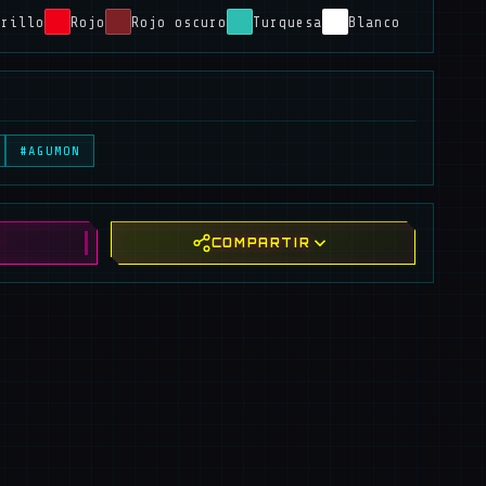
arillo
Rojo
Rojo oscuro
Turquesa
Blanco
#AGUMON
!
COMPARTIR