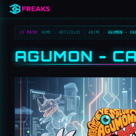
// PATH:
HOME
›
ARTICULOS
›
ANIME
›
AGUMON - CA
AGUMON - C
IMG://MAIN