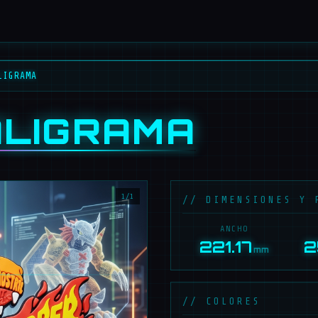
LIGRAMA
ALIGRAMA
1/1
// DIMENSIONES Y 
ANCHO
221.17
2
mm
// COLORES