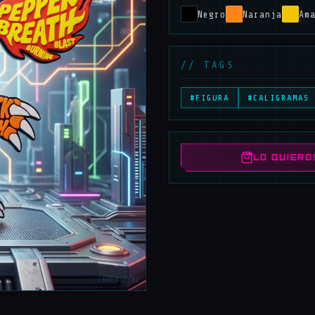
Negro
Naranja
Am
// TAGS
#FIGURA
#CALIGRAMAS
LO QUIERO
INDEX://01