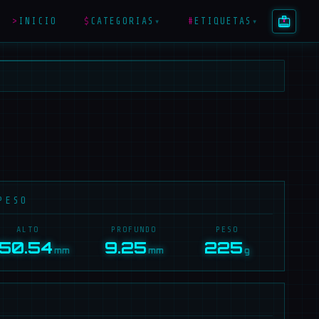
>
INICIO
$
CATEGORIAS
#
ETIQUETAS
▾
▾
PESO
ALTO
PROFUNDO
PESO
50.54
9.25
225
mm
mm
g