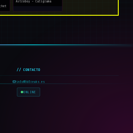
Astroboy - Caligrama
chet
// CONTACTO
info@3dfreaks.es
ONLINE