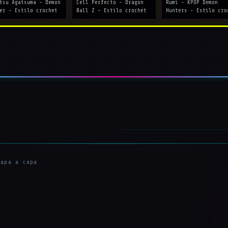
tsu Agatsuma - Demon
Cell Perfecto - Dragon
Rumi - KPOP Demon
er - Estilo crochet
Ball Z - Estilo crochet
Hunters - Estilo cro
capa a capa