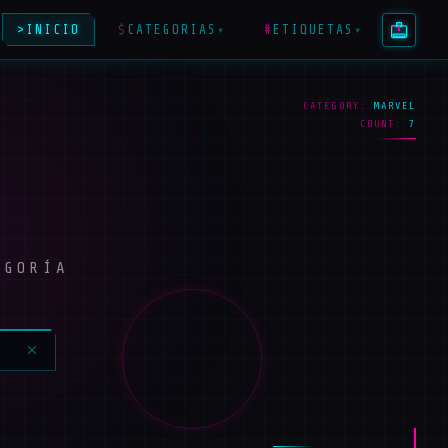
>
INICIO
$
CATEGORIAS
#
ETIQUETAS
▾
▾
CATEGORY:
MARVEL
COUNT:
7
EGORÍA