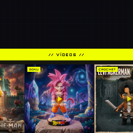
// VÍDEOS //
GOKU
CROCHET